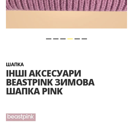
Перейти
до
початку
галереї
ШАПКА
зображень
ІНШІ АКСЕСУАРИ
BEASTPINK ЗИМОВА
ШАПКА PINK