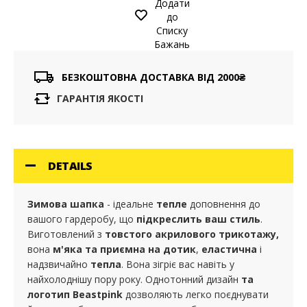
Додати
до
Списку
Бажань
БЕЗКОШТОВНА ДОСТАВКА ВІД 2000₴
ГАРАНТІЯ ЯКОСТІ
DETAILS
Зимова шапка
- ідеальне
тепле
доповнення до
вашого гардеробу, що
підкреслить ваш стиль
.
Виготовлений з
товстого акрилового трикотажу,
вона
м'яка та
приємна
на
дотик
,
еластична
і
надзвичайно
тепла
. Вона зігріє вас навіть у
найхолоднішу пору року. Однотонний дизайн
та
логотип Beastpink
дозволяють легко поєднувати