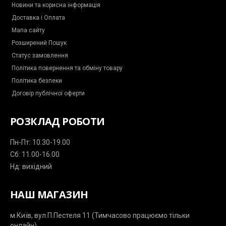
-
m
-
Новини та корисна інформація
m
p
Доставка і Оплата
e
l
s
a
Мапа сайту
s
n
e
e
Розширений Пошук
n
g
Статус замовлення
e
r
Політика повернення та обміну товару
Політика безпеки
Договір публічної оферти
РОЗКЛАД РОБОТИ
Пн-Пт: 10.30-19.00
Сб: 11.00-16.00
Нд: вихідний
НАШ МАГАЗИН
м.Київ, вул.П.Пестеля 11 (Тимчасово працюємо тільки
онлайн)