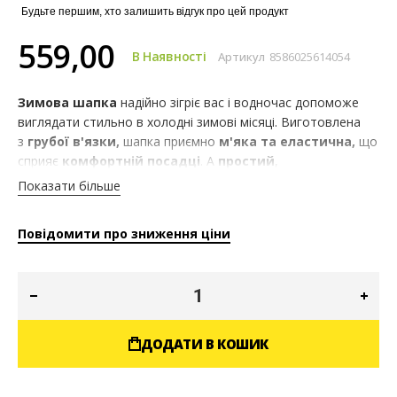
Будьте першим, хто залишить відгук про цей продукт
559,00
В Наявності
Артикул
8586025614054
Зимова шапка
надійно зігріє вас і водночас допоможе
виглядати стильно в холодні зимові місяці. Виготовлена
з
грубої в'язки
,
шапка приємно
м'яка та еластична,
що
сприяє
комфортній посадці
. А
простий
,
мінімалістичний
дизайн
робить її
легким для
Показати більше
поєднання
з будь-яким
спортивним
або
повсякденним
одягом
.
Повідомити про зниження ціни
ДОДАТИ В КОШИК