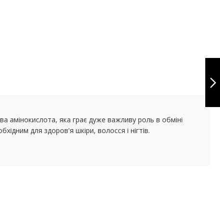
ALPHA LIPOIC
ACID 100MG 120
CAPS
НАСТУПНЕ
ва амінокислота, яка грає дуже важливу роль в обміні
обхідним для здоров'я шкіри, волосся і нігтів.