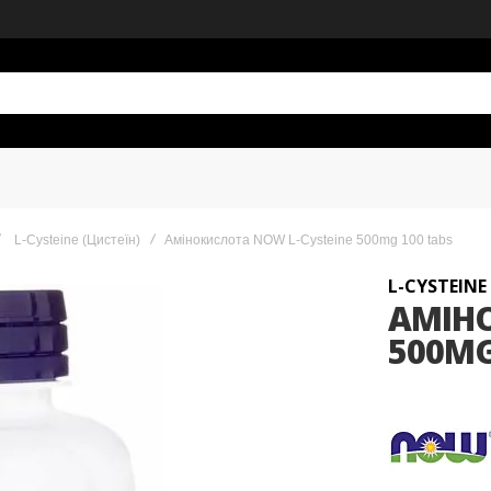
L-Cysteine (Цистеїн)
Амінокислота NOW L-Cysteine 500mg 100 tabs
L-CYSTEINE
АМІНО
500MG