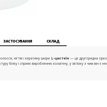
ЗАСТОСУВАННЯ
СКЛАД
осся, нігтів і кератину шкіри.
L-цистеїн
— це другорядна сірко
уктуру білку і сприяє виробленню колагену, у зв'язку з чим він є не