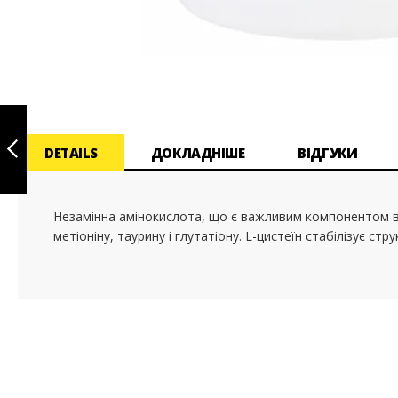
Перейти
до
початку
HYALURONIC
галереї
ACID 20 MG 60
зображень
CAPSULES
DETAILS
ДОКЛАДНІШЕ
ВІДГУКИ
ПОПЕРЕДНЄ
Незамінна амінокислота, що є важливим компонентом вол
метіоніну, таурину і глутатіону. L-цистеїн стабілізує стр