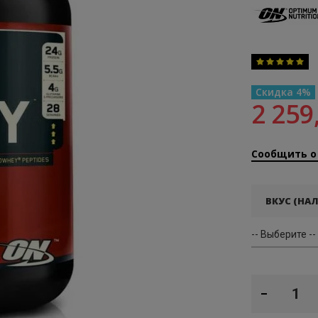
Параметр оц
100
100
% of
Скидка
4
2 259
Сообщить о
ВКУС (НА