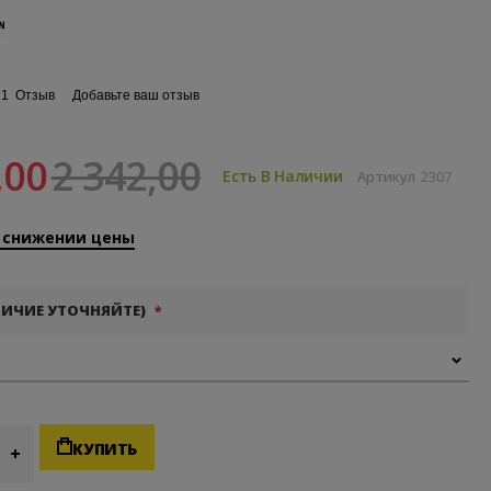
енки:
1
Отзыв
Добавьте ваш отзыв
,00
2 342,00
Есть В Наличии
Артикул
2307
 снижении цены
ЛИЧИЕ УТОЧНЯЙТЕ)
КУПИТЬ