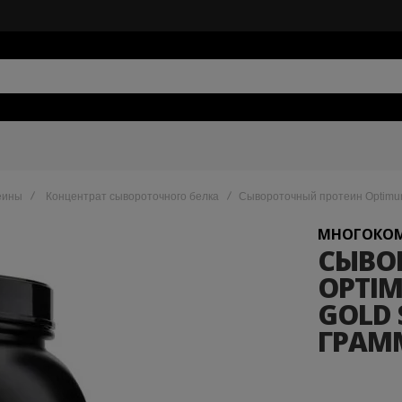
еины
Концентрат сывороточного белка
Сывороточный протеин Optimum 
МНОГОКОМ
СЫВО
OPTIM
GOLD 
ГРАМ