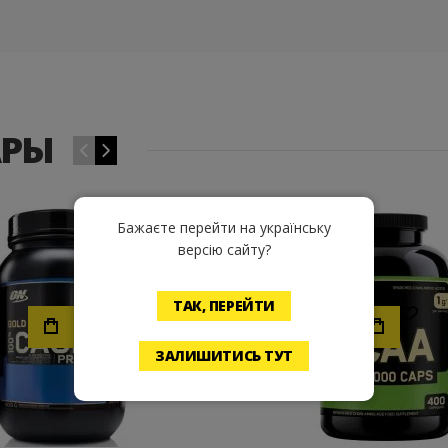
АРЫ
‹
›
Скидка
Бажаєте перейти на українську
версію сайту?
Хочу!
Хочу
ТАК, ПЕРЕЙТИ
ЗАЛИШИТИСЬ ТУТ