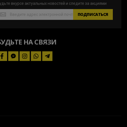
удьте вкурсе актуальных новостей и следите за акциями
удьте
ПОДПИСАТЬСЯ
курсе
ктуальных
овостей
БУДЬТЕ НА СВЯЗИ
ледите
а
кциями
facebook
facebook-
instagram
whatsapp
telegram-
messenger
plane