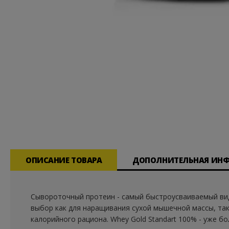
Перейти
к
началу
галереи
изображений
ОПИСАНИЕ ТОВАРА
ДОПОЛНИТЕЛЬНАЯ ИН
Сывороточный протеин - самый быстроусваиваемый вид
выбор как для наращивания сухой мышечной массы, та
калорийного рациона. Whey Gold Standart 100% - уже б