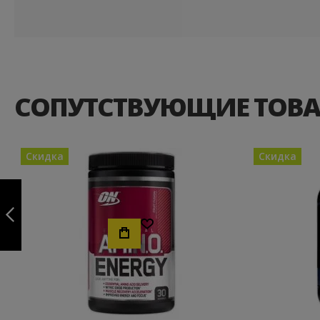
СОПУТСТВУЮЩИЕ ТОВ
Скидка
Скидка
100% WHEY
GOLD STANDARD
PROTEIN 4545
Хочу!
ГРАММ
ПРЕДЫДУЩИЙ