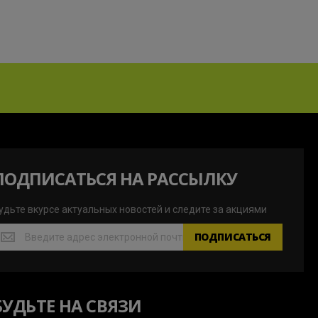
ПОДПИСАТЬСЯ НА РАССЫЛКУ
удьте вкурсе актуальных новостей и следите за акциями
удьте
ПОДПИСАТЬСЯ
курсе
ктуальных
овостей
БУДЬТЕ НА СВЯЗИ
ледите
а