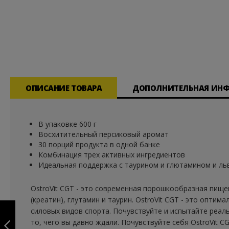
Перейти
к
началу
галереи
изображений
ОПИСАНИЕ ТОВАРА
ДОПОЛНИТЕЛЬНАЯ ИН
В упаковке 600 г
Восхитительный персиковый аромат
30 порций продукта в одной банке
Комбинация трех активных ингредиентов
Идеальная поддержка с таурином и глютамином и льв
OstroVit CGT - это современная порошкообразная пище
(креатин), глутамин и таурин. OstroVit CGT - это опти
GOLD CREATINE
силовых видов спорта. Почувствуйте и испытайте реал
300 G
то, чего вы давно ждали. Почувствуйте себя OstroVit CG