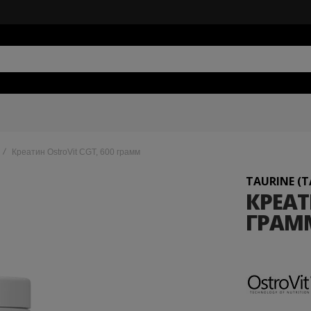
Креатин OstroVit CGT, 600 грамм
TAURINE (
КРЕАТ
ГРАМ