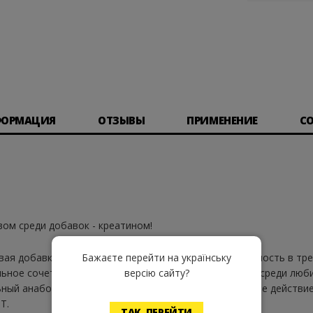
ФОРМАЦИЯ
ОТЗЫВЫ
ПРИМЕНЕНИЕ
С
ом среди добавок - креатином!
вая добавка, которая дополнит ваш рацион и потребность в тре
Бажаєте перейти на українську
мальное сочетание составов, которое годами царит как среди лю
версію сайту?
ьный анаболический отклик своего тела и эффективное действие
T.
ТАК, ПЕРЕЙТИ