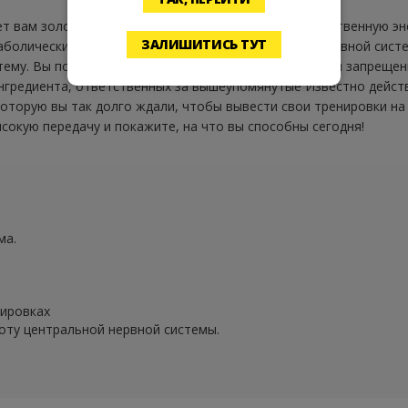
т вам золотое средство, которое увеличивает естественную энер
ЗАЛИШИТИСЬ ТУТ
аболически, поддерживает процессы центральной нервной систе
тему. Вы подумаете, что сумасшедший предлагает вам запрещен
нгредиента, ответственных за вышеупомянутые Известно действи
оторую вы так долго ждали, чтобы вывести свои тренировки на
сокую передачу и покажите, на что вы способны сегодня!
ма.
нировках
ту центральной нервной системы.