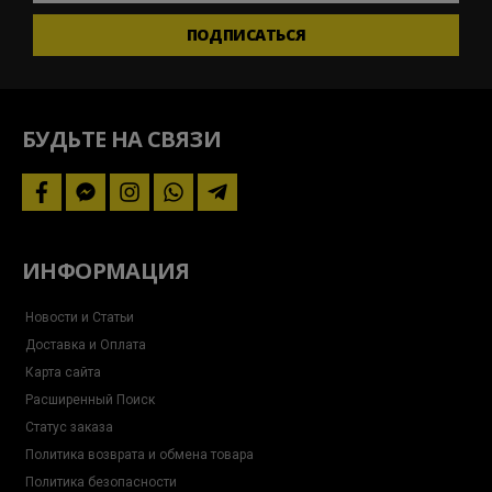
актуальных
ПОДПИСАТЬСЯ
новостей
и
следите
за
акциями
БУДЬТЕ НА СВЯЗИ
facebook
facebook-
instagram
whatsapp
telegram-
messenger
plane
ИНФОРМАЦИЯ
Новости и Статьи
Доставка и Оплата
Карта сайта
Расширенный Поиск
Статус заказа
Политика возврата и обмена товара
Политика безопасности