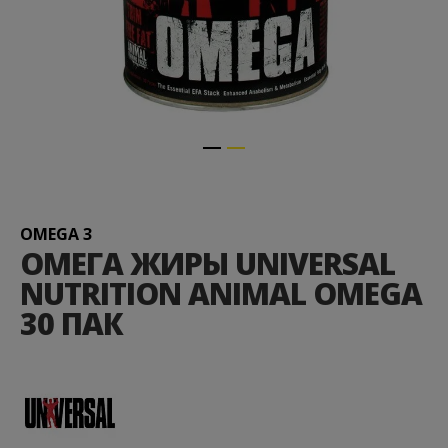
Перейти
к
началу
галереи
OMEGA 3
изображений
ОМЕГА ЖИРЫ UNIVERSAL
NUTRITION ANIMAL OMEGA
30 ПАК