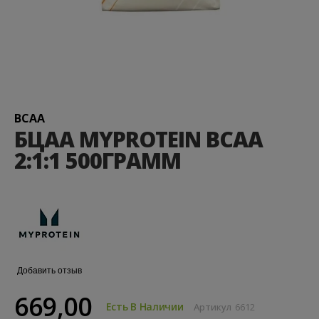
Перейти
к
началу
галереи
BCAA
изображений
БЦАА MYPROTEIN BCAA
2:1:1 500ГРАММ
Добавить отзыв
669,00
Есть В Наличии
Артикул
6612