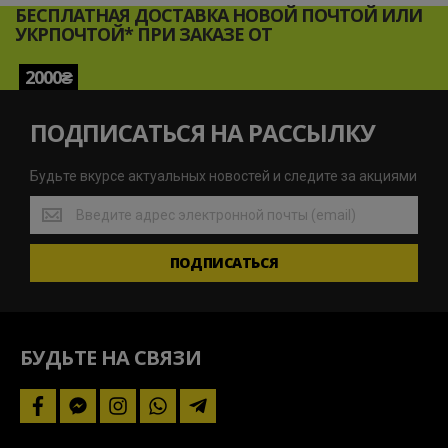
БЕСПЛАТНАЯ ДОСТАВКА НОВОЙ ПОЧТОЙ ИЛИ
УКРПОЧТОЙ* ПРИ ЗАКАЗЕ ОТ
2000₴
ПОДПИСАТЬСЯ НА РАССЫЛКУ
Будьте вкурсе актуальных новостей и следите за акциями
Будьте
вкурсе
актуальных
ПОДПИСАТЬСЯ
новостей
и
следите
за
акциями
БУДЬТЕ НА СВЯЗИ
facebook
facebook-
instagram
whatsapp
telegram-
messenger
plane