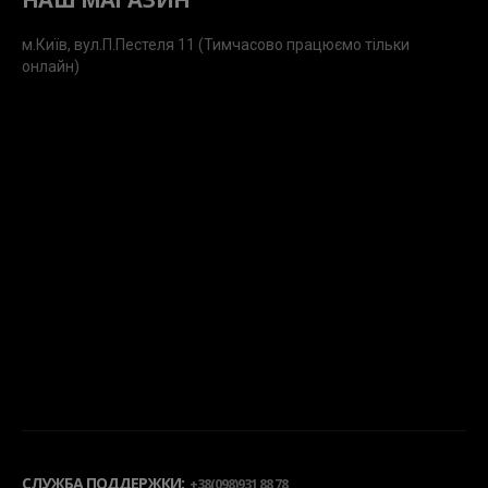
м.Київ, вул.П.Пестеля 11 (Тимчасово працюємо тільки
онлайн)
СЛУЖБА ПОДДЕРЖКИ:
+38(098)931 88 78