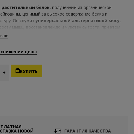
о
растительный белок
, полученный из органической
ейковины, ценимый за высокое содержание белка и
стуру. Он служит
универсальной альтернативой мясу
,
росту мышц, восстановлению и чувству сытости, при этом
кое содержание жира. Благодаря плотной консистенции и
льше
 вкусу
он идеально подходит для множества рецептов
питательного питания.
 снижении цены
КУПИТЬ
СПЛАТНАЯ
СТАВКА НОВОЙ
ГАРАНТИЯ КАЧЕСТВА