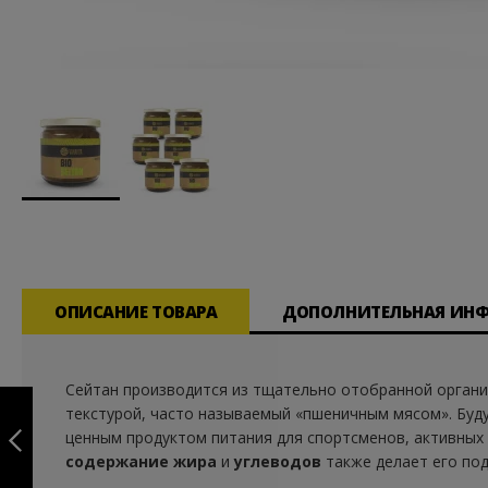
Перейти
к
началу
галереи
изображений
ОПИСАНИЕ ТОВАРА
ДОПОЛНИТЕЛЬНАЯ ИН
Сейтан производится из тщательно отобранной органич
BIO GREENS MIX -
текстурой, часто называемый «пшеничным мясом». Буд
300 G (ТЕРМІН
05.2026)
ценным продуктом питания для спортсменов, активных 
содержание жира
и
углеводов
также делает его под