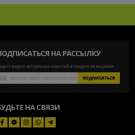
ПОДПИСАТЬСЯ НА РАССЫЛКУ
удьте вкурсе актуальных новостей и следите за акциями
удьте
ПОДПИСАТЬСЯ
курсе
ктуальных
овостей
БУДЬТЕ НА СВЯЗИ
ледите
а
кциями
facebook
facebook-
instagram
whatsapp
telegram-
messenger
plane