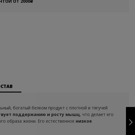
ЧТОЙ ОТ 2000₴
ОСТАВ
ный, богатый белком продукт с плотной и тягучей
БИО ВЕГАНСКИЙ
твует поддержанию и росту мышц
, что делает его
ПРОТЕИНОВЫЙ
БАТОНЧИК -
ого образа жизни. Его естественное
низкое
VANAVITA