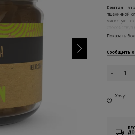
Сейтан
– эт
пшеничной кл
мясистую тек
способствуя 
сохраняя низ
Показать бо
пикантному
здорового и 
Сообщить о
Хочу!
БЕ
ДО