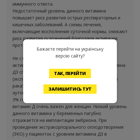
иммунного ответа.
Недостаточный уровень данного витамина
повышает риск развития острых респираторных и
кишечных заболеваний. А схемы лечения,
включающие восполнение суточной нормы, снижают
риск развития осложнений благодаря активации
противовоспалительных агентов.
Бажаєте перейти на українську
версію сайту?
Не стоит забывать, что витамин Д3 регулирует
активность генов - улучшение показателя витамина
Д3 способствует изменению выраженности
ТАК, ПЕРЕЙТИ
(экспрессии) генов, связанных с риском развития
рака5,6 сердечно-сосудистых заболеваний,
ЗАЛИШИТИСЬ ТУТ
аутоиммунных расстройств.
3% генома подвержены влиянию витамина Д.
витамин Д очень важен для женщин. Низкий уровень
данного витамина у беременных пагубно
отражается на имплантации эмбриона. При
проведение экстракорпорального оплодотворения
(ЭКО) у пациенток с уровнем витамина Д3 в