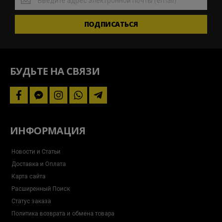
вкурсе
актуальных
ПОДПИСАТЬСЯ
новостей
и
следите
за
акциями
БУДЬТЕ НА СВЯЗИ
facebook
facebook-
instagram
whatsapp
telegram-
messenger
plane
ИНФОРМАЦИЯ
Новости и Статьи
Доставка и Оплата
Карта сайта
Расширенный Поиск
Статус заказа
Политика возврата и обмена товара