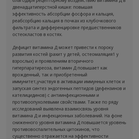
благодаря рецепторному воздействию витамина Д в
двенадцатиперстной кишке: повышая
эффективность абсорбции фосфора и кальция,
реабсорбцию кальция в почках из клубочкового
фильтрата и дифференцировке предшественников
остеокластов в костях.
Дефицит витамина Д может привести к пороку
развития костей (рахит у детей, остеомаляция1 у
взрослых) и проявлениям вторичного
гиперпаратиреоза, витамин Д повышает как
врожденный, так и приобретенный
иммунитет,участвуя в активации иммунных клеток и
запуская синтез эндогенных пептидов (дефензинов и
кателицидинов) с антиинфекционными и
противоопухолевыми свойствами. Также по ряду
исследований выявлена взаимосвязь уровня
витамина Д и инфекционных заболеваний. На фоне
сниженного уровня витамина Д повышается уровень
противовоспалительных цитокинов, что
существенно отражается на эффективности