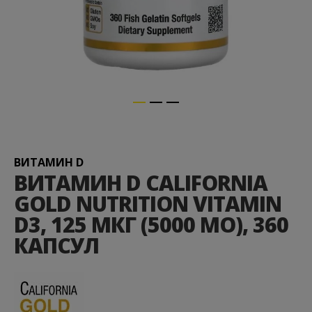
Перейти
к
началу
галереи
ВИТАМИН D
изображений
ВИТАМИН D CALIFORNIA
GOLD NUTRITION VITAMIN
D3, 125 МКГ (5000 МО), 360
КАПСУЛ