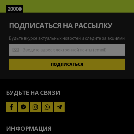
2000₴
ПОДПИСАТЬСЯ НА РАССЫЛКУ
Будьте вкурсе актуальных новостей и следите за акциями
Будьте
вкурсе
актуальных
ПОДПИСАТЬСЯ
новостей
и
следите
за
акциями
БУДЬТЕ НА СВЯЗИ
facebook
facebook-
instagram
whatsapp
telegram-
messenger
plane
ИНФОРМАЦИЯ