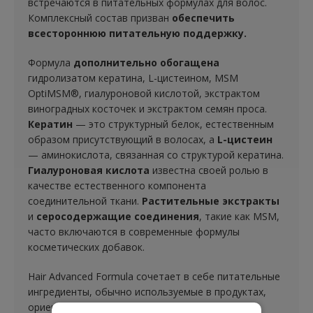
встречаются в питательных формулах для волос.
Комплексный состав призван
обеспечить
всестороннюю питательную поддержку.
Формула
дополнительно обогащена
гидролизатом кератина, L-цистеином, MSM
OptiMSM®, гиалуроновой кислотой, экстрактом
виноградных косточек и экстрактом семян проса.
Кератин
— это структурный белок, естественным
образом присутствующий в волосах, а
L-цистеин
— аминокислота, связанная со структурой кератина.
Гиалуроновая кислота
известна своей ролью в
качестве естественного компонента
соединительной ткани.
Растительные экстракты
и
серосодержащие соединения
, такие как MSM,
часто включаются в современные формулы
косметических добавок.
Hair Advanced Formula сочетает в себе питательные
ингредиенты, обычно используемые в продуктах,
ориентированных на красоту и структурную