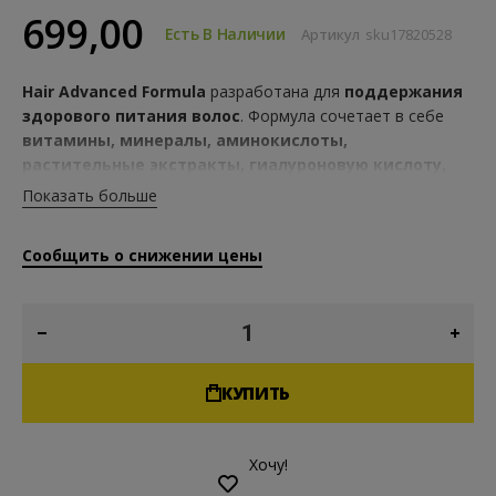
699,00
Есть В Наличии
Артикул
sku17820528
Hair Advanced Formula
разработана для
поддержания
здорового питания волос
. Формула сочетает в себе
витамины, минералы, аминокислоты,
растительные экстракты, гиалуроновую кислоту,
МСМ
и
кератин
в тщательно сбалансированном составе.
Показать больше
На структуру и внешний вид волос влияют
многочисленные питательные факторы, включая белки,
Сообщить о снижении цены
микроэлементы и витамины, участвующие в нормальных
клеточных процессах.
КУПИТЬ
Хочу!