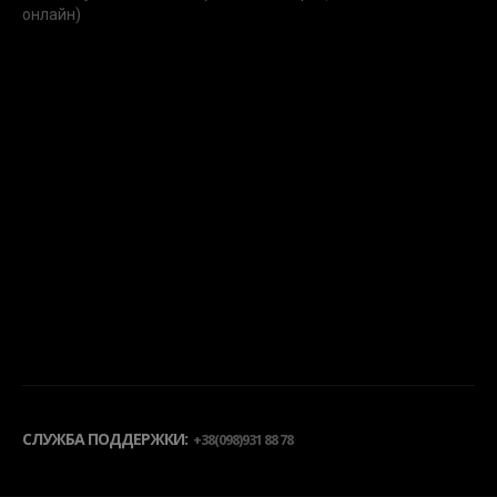
онлайн)
СЛУЖБА ПОДДЕРЖКИ:
+38(098)931 88 78