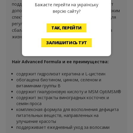
поддержку. Формула подходит для тех, кто хочет
Бажаєте перейти на українську
дополнить свой ежедневный уход за собой широким
версію сайту?
спектром ингредиентов. Ее состав разработан для
регулярного использования в рамках
ТАК, ПЕРЕЙТИ
сбалансированного питания и здорового образа
жизни.
ЗАЛИШИТИСЬ ТУТ
Hair Advanced Formula и ее преимущества:
содержит гидролизат кератина и L-цистеин
обогащена биотином, цинком, селеном и
витаминами группы В
содержит гиалуроновую кислоту и MSM OptiMSM®
содержит экстракты виноградных косточек и
семян проса
комплексная формула для восполнения дефицита
питательных веществ, направленных на
улучшение красоты
поддерживает ежедневный уход за волосами