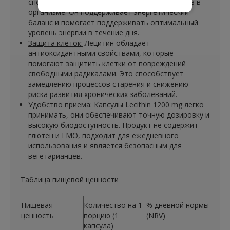
способствует улучшению обменных процессов в
организме. Он поддерживает энергетический
баланс и помогает поддерживать оптимальный
уровень энергии в течение дня.
Защита клеток:
Лецитин обладает
антиоксидантными свойствами, которые
помогают защитить клетки от повреждений
свободными радикалами. Это способствует
замедлению процессов старения и снижению
риска развития хронических заболеваний.
Удобство приема:
Капсулы Lecithin 1200 mg легко
принимать, они обеспечивают точную дозировку и
высокую биодоступность. Продукт не содержит
глютен и ГМО, подходит для ежедневного
использования и является безопасным для
вегетарианцев.
Таблица пищевой ценности
Пищевая
Количество на 1
% дневной нормы
ценность
порцию (1
(NRV)
капсула)