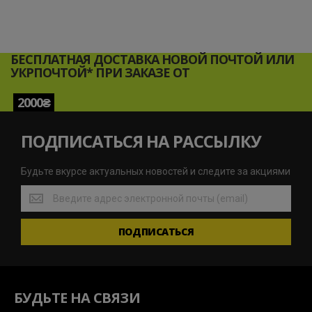
БЕСПЛАТНАЯ ДОСТАВКА НОВОЙ ПОЧТОЙ ИЛИ
УКРПОЧТОЙ* ПРИ ЗАКАЗЕ ОТ
2000₴
ПОДПИСАТЬСЯ НА РАССЫЛКУ
Будьте вкурсе актуальных новостей и следите за акциями
Будьте
вкурсе
актуальных
ПОДПИСАТЬСЯ
новостей
и
следите
за
акциями
БУДЬТЕ НА СВЯЗИ