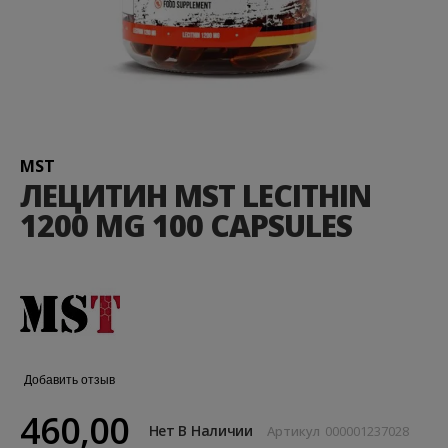
Перейти
к
началу
галереи
MST
изображений
ЛЕЦИТИН MST LECITHIN
1200 MG 100 CAPSULES
Добавить отзыв
460,00
Нет В Наличии
Артикул
000001237028