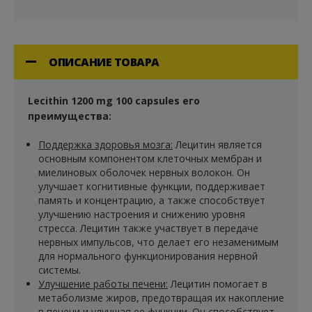
для синтеза ацетилхолина, важного нейротрансмиттера,
участвующего в передаче нервных сигналов и поддержке
когнитивных функций.Продукт не содержит глютен и ГМО,
подходит для ежедневного использования и
ОПИСАНИЕ ТОВАРА
вегетарианцев. Каждая капсула содержит точную дозу
лецитина, что обеспечивает его высокую биодоступность
и эффективность. Lecithin 1200 mg 100 капсул – это
Lecithin 1200 mg 100 capsules его
идеальный выбор для тех, кто заботится о здоровье
преимущества:
своего мозга, печени и
сердечно-сосудистой системы.
Поддержка здоровья мозга:
Лецитин является
основным компонентом клеточных мембран и
миелиновых оболочек нервных волокон. Он
улучшает когнитивные функции, поддерживает
память и концентрацию, а также способствует
улучшению настроения и снижению уровня
стресса. Лецитин также участвует в передаче
нервных импульсов, что делает его незаменимым
для нормального функционирования нервной
системы.
Улучшение работы печени:
Лецитин помогает в
метаболизме жиров, предотвращая их накопление
в печени и улучшая ее функции. Он способствует