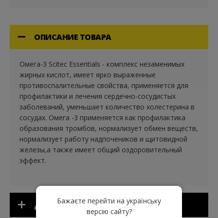
ОПИСАНИЕ ТОВАРА
Омега-3 Scitec Essentials - комплекс незаменимых
жирных кислот, имеет ярко выраженные
противоспалительные свойства, применяется для
профилактики и лечения сердечно-сосудистых
заболеваний, уменьшает количество холестерина в
сосудах. Омега -3 применяется как профилактика
образования тромбов, нормализует обмен веществ,
нормализует работу надпочеников и щитовидной
железы,а также имеет общий оздоровительный
эффект.
Бажаєте перейти на українську
ДОПОЛНИТЕЛЬНАЯ ИНФОРМАЦИЯ
версію сайту?