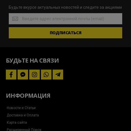
Будьте вкурсе актуальных новостей и следите за акциями
Будьте
вкурсе
актуальных
ПОДПИСАТЬСЯ
новостей
и
следите
за
акциями
БУДЬТЕ НА СВЯЗИ
facebook
facebook-
instagram
whatsapp
telegram-
messenger
plane
ИНФОРМАЦИЯ
Новости и Статьи
Доставка и Оплата
Карта сайта
Расширенный Поиск