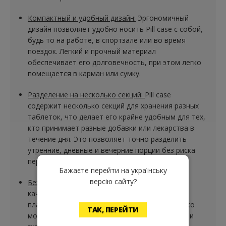
Компактный и удобный дизайн:
Эргономичный
дизайн позволяет удобно носить Pill case с собой,
будь то на работе, в спортзале или во время
поездок. Легкий и прочный материал
обеспечивает его долговечность, при этом легко
помещается в карман или сумку.
Разделение на несколько секций:
Pill case
содержит несколько секций для хранения разных
таблеток, что делает его крайне удобным для тех,
кто принимает разные добавки или лекарства в
течение дня. Это позволяет точно разделить
утренние, дневные и вечерние порции без риска
перепутать.
Бажаєте перейти на українську
версію сайту?
Безопасность и гигиена:
Изготовлен из
качественного, безопасного для здоровья
пластика, который не впитывает запахи и легко
ТАК, ПЕРЕЙТИ
моется. Это гарантирует сохранение чистоты и