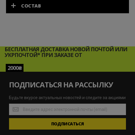
СОСТАВ
БЕСПЛАТНАЯ ДОСТАВКА НОВОЙ ПОЧТОЙ ИЛИ
УКРПОЧТОЙ* ПРИ ЗАКАЗЕ ОТ
2000₴
ПОДПИСАТЬСЯ НА РАССЫЛКУ
Будьте вкурсе актуальных новостей и следите за акциями
Будьте
вкурсе
актуальных
ПОДПИСАТЬСЯ
новостей
и