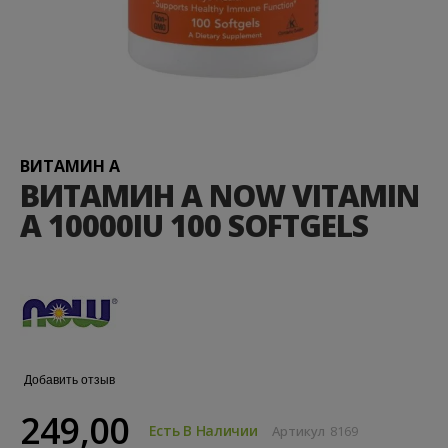
Перейти
к
началу
галереи
ВИТАМИН А
изображений
ВИТАМИН А NOW VITAMIN
A 10000IU 100 SOFTGELS
Добавить отзыв
249,00
Есть В Наличии
Артикул
8169