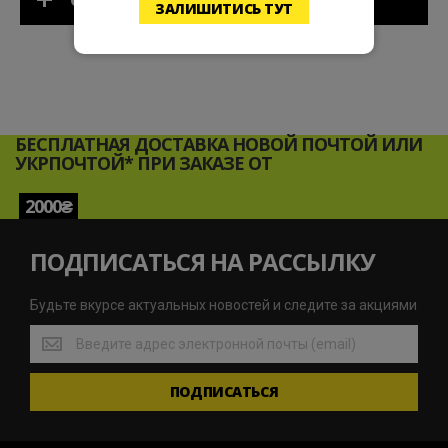
СОСТАВ
ЗАЛИШИТИСЬ ТУТ
БЕСПЛАТНАЯ ДОСТАВКА НОВОЙ ПОЧТОЙ ИЛИ
УКРПОЧТОЙ* ПРИ ЗАКАЗЕ ОТ
2000₴
ПОДПИСАТЬСЯ НА РАССЫЛКУ
Будьте вкурсе актуальных новостей и следите за акциями
Будьте
вкурсе
актуальных
ПОДПИСАТЬСЯ
новостей
и
следите