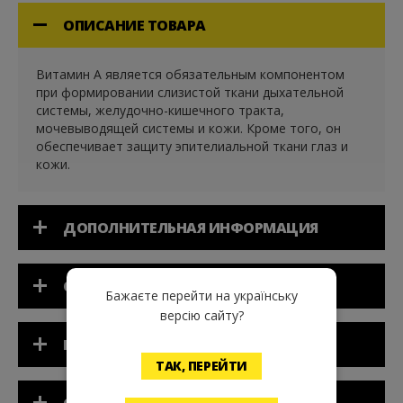
ОПИСАНИЕ ТОВАРА
Витамин А является обязательным компонентом
при формировании слизистой ткани дыхательной
системы, желудочно-кишечного тракта,
мочевыводящей системы и кожи. Кроме того, он
обеспечивает защиту эпителиальной ткани глаз и
кожи.
ДОПОЛНИТЕЛЬНАЯ ИНФОРМАЦИЯ
ОТЗЫВЫ
Бажаєте перейти на українську
версію сайту?
ПРИМЕНЕНИЕ
ТАК, ПЕРЕЙТИ