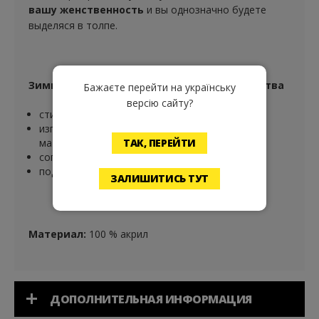
вашу женственность
и вы однозначно будете
выделяся в толпе.
Зимняя шапки Beanie Mint и ее преимущества
Бажаєте перейти на українську
версію сайту?
стильная шапка для холодной погоды
изготовлена из качественного и теплого
материала
ТАК, ПЕРЕЙТИ
согревает и защищает от холода
подходит для фитнеса и повседневной носки
ЗАЛИШИТИСЬ ТУТ
Материал:
100 % акрил
ДОПОЛНИТЕЛЬНАЯ ИНФОРМАЦИЯ