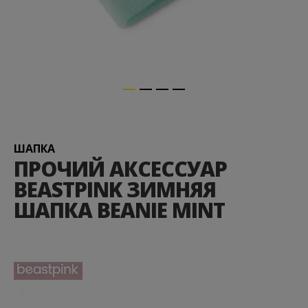
Перейти
к
началу
галереи
ШАПКА
изображений
ПРОЧИЙ АКСЕССУАР
BEASTPINK ЗИМНЯЯ
ШАПКА BEANIE MINT