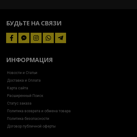
и
следите
за
акциями
БУДЬТЕ НА СВЯЗИ
facebook
facebook-
instagram
whatsapp
telegram-
messenger
plane
ИНФОРМАЦИЯ
Новости и Статьи
Доставка и Оплата
Карта сайта
Расширенный Поиск
Статус заказа
Политика возврата и обмена товара
Политика безопасности
Договор публичной оферты