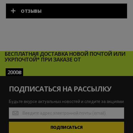
ОТЗЫВЫ
БЕСПЛАТНАЯ ДОСТАВКА НОВОЙ ПОЧТОЙ ИЛИ
УКРПОЧТОЙ* ПРИ ЗАКАЗЕ ОТ
2000₴
ПОДПИСАТЬСЯ НА РАССЫЛКУ
Будьте вкурсе актуальных новостей и следите за акциями
Будьте
вкурсе
актуальных
ПОДПИСАТЬСЯ
новостей