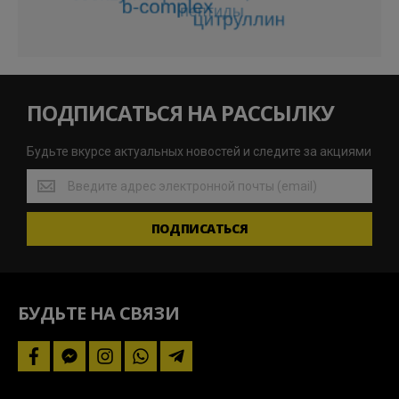
ПОДПИСАТЬСЯ НА РАССЫЛКУ
Будьте вкурсе актуальных новостей и следите за акциями
Будьте
вкурсе
актуальных
ПОДПИСАТЬСЯ
новостей
и
следите
за
акциями
БУДЬТЕ НА СВЯЗИ
facebook
facebook-
instagram
whatsapp
telegram-
messenger
plane