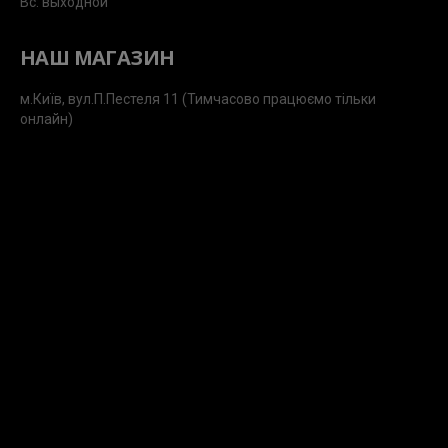
Вс: выходной
НАШ МАГАЗИН
м.Київ, вул.П.Пестеля 11 (Тимчасово працюємо тільки
онлайн)