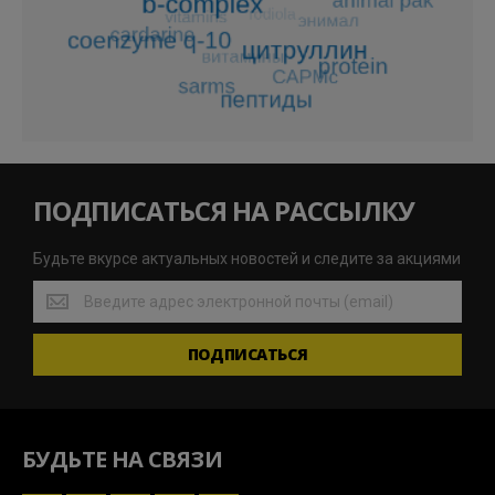
ПОДПИСАТЬСЯ НА РАССЫЛКУ
Будьте вкурсе актуальных новостей и следите за акциями
Будьте
вкурсе
актуальных
ПОДПИСАТЬСЯ
новостей
и
следите
за
акциями
БУДЬТЕ НА СВЯЗИ