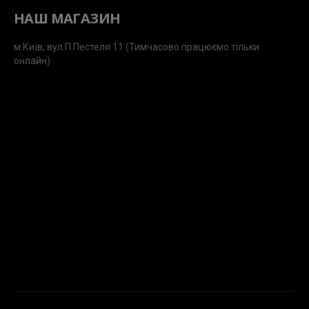
НАШ МАГАЗИН
м.Київ, вул.П.Пестеля 11 (Тимчасово працюємо тільки
онлайн)