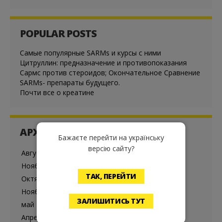
POPULAR POSTS
Cамые популярные SARMs и курсы с ними
Цитруллин: предназначение и противопоказания
Сармс против стероидов; Окончательное Сравнение
SARMs- препараты будущего.
Почти все о креатине
АРХИВ
Бажаєте перейти на українську
версію сайту?
Август 2024
Ноябрь 2021
ТАК, ПЕРЕЙТИ
Октябрь 2021
Ноябрь 2020
ЗАЛИШИТИСЬ ТУТ
май 2020
Апрель 2020