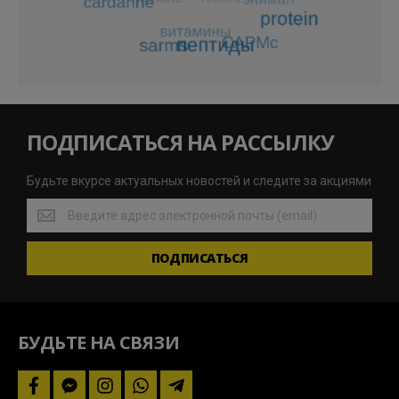
ПОДПИСАТЬСЯ НА РАССЫЛКУ
Будьте вкурсе актуальных новостей и следите за акциями
Будьте
вкурсе
актуальных
ПОДПИСАТЬСЯ
новостей
и
следите
за
акциями
БУДЬТЕ НА СВЯЗИ
facebook
facebook-
instagram
whatsapp
telegram-