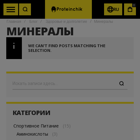
0
RU
КОР
Главная
Блог
Здоровье и долголетие
Минералы
МИНЕРАЛЫ
WE CAN'T FIND POSTS MATCHING THE
SELECTION.
Поиск
КАТЕГОРИИ
Спортивное Питание
(15)
Аминокислоты
(3)