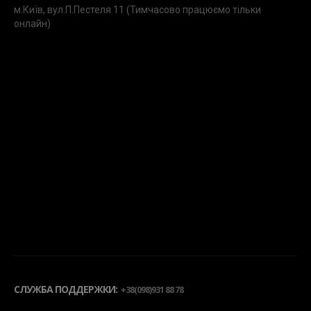
м.Київ, вул.П.Пестеля 11 (Тимчасово працюємо тільки
онлайн)
СЛУЖБА ПОДДЕРЖКИ:
+38(098)931 88 78