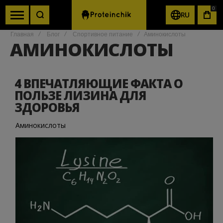
0
RU
КОР
Главная
Блог
Спортивное питание
Аминокислоты
АМИНОКИСЛОТЫ
4 ВПЕЧАТЛЯЮЩИЕ ФАКТА О
ПОЛЬЗЕ ЛИЗИНА ДЛЯ
ЗДОРОВЬЯ
Аминокислоты