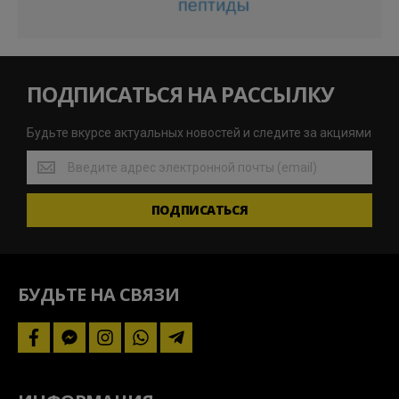
ПОДПИСАТЬСЯ НА РАССЫЛКУ
Будьте вкурсе актуальных новостей и следите за акциями
Будьте
вкурсе
актуальных
ПОДПИСАТЬСЯ
новостей
и
следите
за
акциями
БУДЬТЕ НА СВЯЗИ
facebook
facebook-
instagram
whatsapp
telegram-
messenger
plane