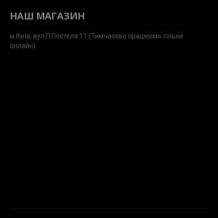
НАШ МАГАЗИН
м.Київ, вул.П.Пестеля 11 (Тимчасово працюємо тільки
онлайн)