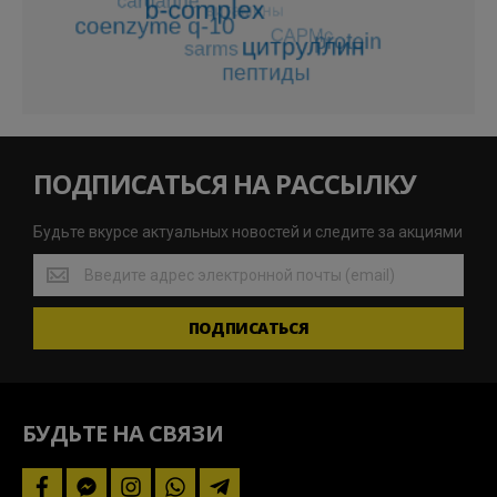
ПОДПИСАТЬСЯ НА РАССЫЛКУ
Будьте вкурсе актуальных новостей и следите за акциями
Будьте
вкурсе
актуальных
ПОДПИСАТЬСЯ
новостей
и
следите
за
акциями
БУДЬТЕ НА СВЯЗИ
facebook
facebook-
instagram
whatsapp
telegram-